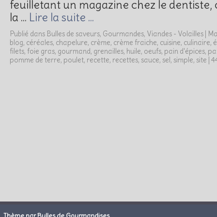
feuilletant un magazine chez le dentiste,
la …
Lire la suite …
Publié dans
Bulles de saveurs
,
Gourmandes
,
Viandes - Volailles
|
Ma
blog
,
céréales
,
chapelure
,
crème
,
crème fraiche
,
cuisine
,
culinaire
,
é
filets
,
foie gras
,
gourmand
,
grenailles
,
huile
,
oeufs
,
pain d'épices
,
pa
pomme de terre
,
poulet
,
recette
,
recettes
,
sauce
,
sel
,
simple
,
site
|
4
Thème par Bulles de Gourmandises