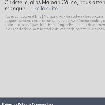
Christelle, alias Maman Câline, nous atten
manque …
Lire la suite …
Publié dans
Bulles d'Info
|
Marqué avec
alain cohen
,
alain ducasse
,
de gourmandises
,
c'est maman qui l'a fait
,
chez mélusine
,
cooking
école de cuisine
,
figues
,
franck geuffroy
,
helène
,
joyaux de sheraz
la cuisine d'ariane
,
miss bretzel
,
o délices
,
paris
,
recette
,
sylvie cossi
Thème par Bulles de Gourmandises