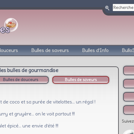
douceurs
Bulles de saveurs
Bulles d’Info
Bullo
des bulles de gourmandise
Bulles de douceurs
Bulles de saveurs
ait de coco et sa purée de vitelottes… un régal !
rry et gruyère… on le voit partout !!!
Suivez
et épicé… une envie d’été !!!