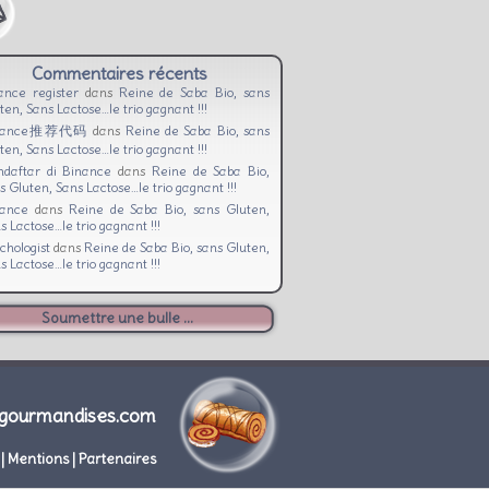
Commentaires récents
ance register
dans
Reine de Saba Bio, sans
ten, Sans Lactose…le trio gagnant !!!
nance推荐代码
dans
Reine de Saba Bio, sans
ten, Sans Lactose…le trio gagnant !!!
daftar di Binance
dans
Reine de Saba Bio,
s Gluten, Sans Lactose…le trio gagnant !!!
nance
dans
Reine de Saba Bio, sans Gluten,
s Lactose…le trio gagnant !!!
chologist
dans
Reine de Saba Bio, sans Gluten,
s Lactose…le trio gagnant !!!
Soumettre une bulle ...
gourmandises.com
|
Mentions
|
Partenaires