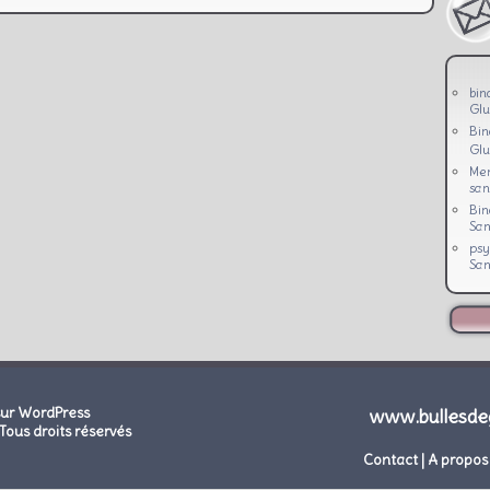
bin
Glu
Bi
Glu
Men
san
Bi
San
psy
San
sur WordPress
www.bullesde
Tous droits réservés
Contact
|
A propos