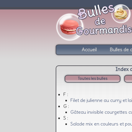
Accueil
Bulles de 
Index 
Toutes les bulles
F :
Filet de julienne au curry et l
G :
Gâteau invisible courgettes cu
S :
Salade mix en couleurs et poul