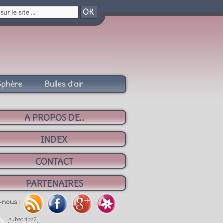
OK
Sphère
Bulles d’air
A PROPOS DE...
INDEX
CONTACT
PARTENAIRES
-nous :
[subscribe2]