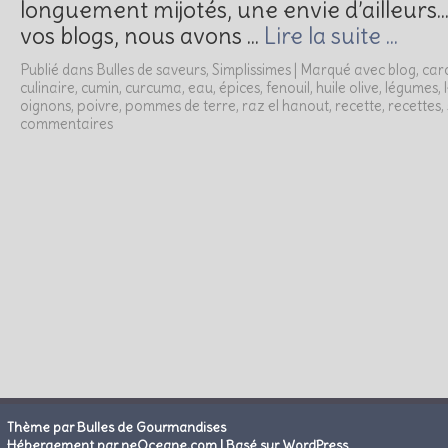
longuement mijotés, une envie d’ailleurs…
vos blogs, nous avons …
Lire la suite …
Publié dans
Bulles de saveurs
,
Simplissimes
|
Marqué avec
blog
,
car
culinaire
,
cumin
,
curcuma
,
eau
,
épices
,
fenouil
,
huile olive
,
légumes
,
oignons
,
poivre
,
pommes de terre
,
raz el hanout
,
recette
,
recettes
,
commentaires
Thème par Bulles de Gourmandises
|
Hébergement par neOceane.com
Basé sur WordPress