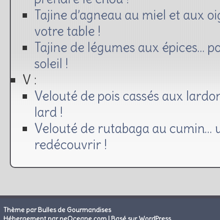
Tajine d’agneau au miel et aux oi
votre table !
Tajine de légumes aux épices… pou
soleil !
V :
Velouté de pois cassés aux lardon
lard !
Velouté de rutabaga au cumin… 
redécouvrir !
Thème par Bulles de Gourmandises
|
Hébergement par neOceane.com
Basé sur WordPress