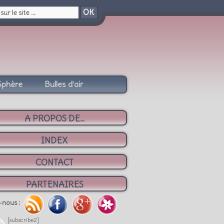
OK
Sphère
Bulles d’air
A PROPOS DE...
INDEX
CONTACT
PARTENAIRES
-nous :
[subscribe2]