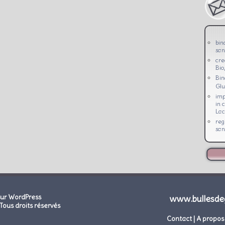
bin
san
cre
Bio
Bi
Glu
imp
in 
Lac
reg
san
sur WordPress
www.bullesde
Tous droits réservés
Contact
|
A propos