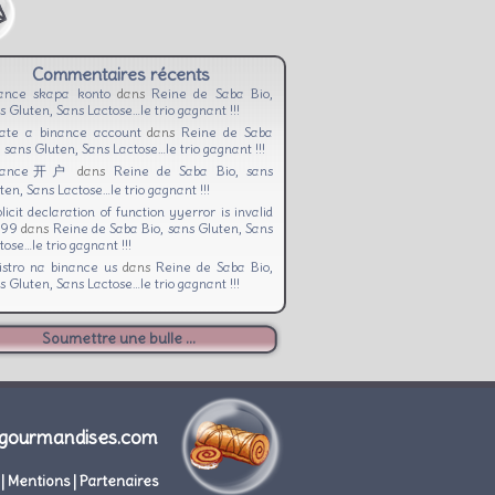
Commentaires récents
ance skapa konto
dans
Reine de Saba Bio,
s Gluten, Sans Lactose…le trio gagnant !!!
ate a binance account
dans
Reine de Saba
, sans Gluten, Sans Lactose…le trio gagnant !!!
nance开户
dans
Reine de Saba Bio, sans
ten, Sans Lactose…le trio gagnant !!!
licit declaration of function yyerror is invalid
c99
dans
Reine de Saba Bio, sans Gluten, Sans
tose…le trio gagnant !!!
istro na binance us
dans
Reine de Saba Bio,
s Gluten, Sans Lactose…le trio gagnant !!!
Soumettre une bulle ...
gourmandises.com
|
Mentions
|
Partenaires