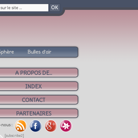
OK
Sphère
Bulles d’air
A PROPOS DE...
INDEX
CONTACT
PARTENAIRES
-nous :
[subscribe2]