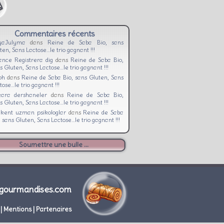
Commentaires récents
yaJulyma
dans
Reine de Saba Bio, sans
ten, Sans Lactose…le trio gagnant !!!
ance Registrera dig
dans
Reine de Saba Bio,
s Gluten, Sans Lactose…le trio gagnant !!!
iph
dans
Reine de Saba Bio, sans Gluten, Sans
tose…le trio gagnant !!!
ara dershaneler
dans
Reine de Saba Bio,
s Gluten, Sans Lactose…le trio gagnant !!!
ıkent uzman psikologlar
dans
Reine de Saba
, sans Gluten, Sans Lactose…le trio gagnant !!!
Soumettre une bulle ...
gourmandises.com
|
Mentions
|
Partenaires