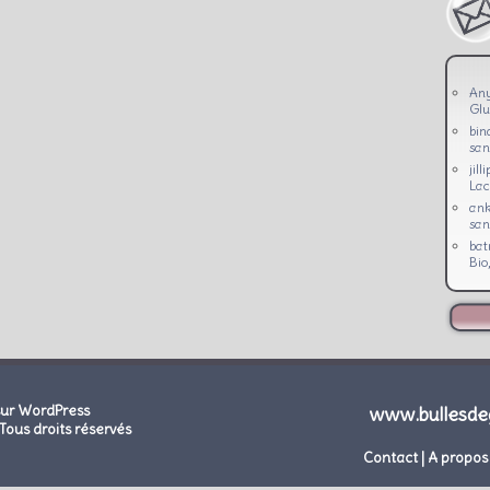
An
Glu
bin
san
jill
Lac
ank
san
bat
Bio
sur WordPress
www.bullesde
Tous droits réservés
Contact
|
A propos