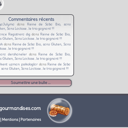
Commentaires récents
yaJulyma
dans
Reine de Saba Bio, sans
ten, Sans Lactose…le trio gagnant !!!
ance Registrera dig
dans
Reine de Saba Bio,
s Gluten, Sans Lactose…le trio gagnant !!!
iph
dans
Reine de Saba Bio, sans Gluten, Sans
tose…le trio gagnant !!!
ara dershaneler
dans
Reine de Saba Bio,
s Gluten, Sans Lactose…le trio gagnant !!!
ıkent uzman psikologlar
dans
Reine de Saba
, sans Gluten, Sans Lactose…le trio gagnant !!!
Soumettre une bulle ...
gourmandises.com
|
Mentions
|
Partenaires