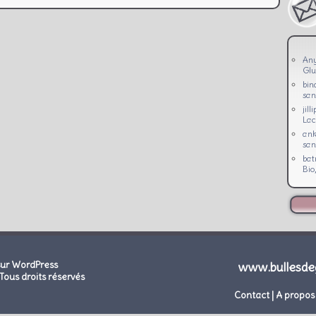
An
Glu
bin
san
jill
Lac
ank
san
bat
Bio
sur WordPress
www.bullesde
Tous droits réservés
Contact
|
A propos