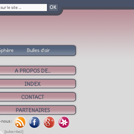
OK
Sphère
Bulles d’air
A PROPOS DE...
INDEX
CONTACT
PARTENAIRES
-nous :
[subscribe2]