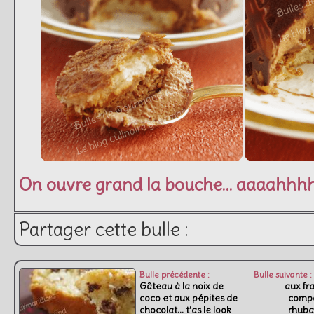
On ouvre grand la bouche… aaaahhhh !
Partager cette bulle :
Bulle précédente :
Bulle suivante :
Gâteau à la noix de
aux fra
coco et aux pépites de
comp
chocolat… t’as le look
rhuba