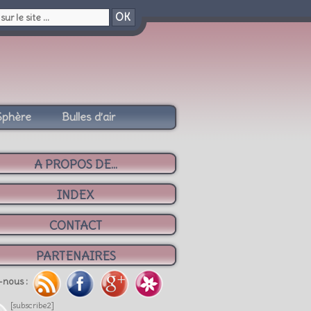
OK
Sphère
Bulles d’air
A PROPOS DE...
INDEX
CONTACT
PARTENAIRES
-nous :
[subscribe2]