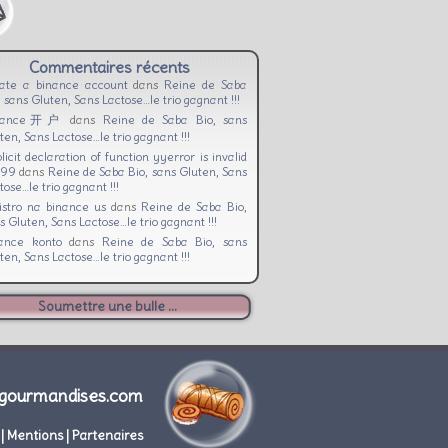
Commentaires récents
ate a binance account
dans
Reine de Saba
, sans Gluten, Sans Lactose…le trio gagnant !!!
nance开户
dans
Reine de Saba Bio, sans
ten, Sans Lactose…le trio gagnant !!!
licit declaration of function yyerror is invalid
c99
dans
Reine de Saba Bio, sans Gluten, Sans
tose…le trio gagnant !!!
istro na binance us
dans
Reine de Saba Bio,
s Gluten, Sans Lactose…le trio gagnant !!!
ance konto
dans
Reine de Saba Bio, sans
ten, Sans Lactose…le trio gagnant !!!
Soumettre une bulle ...
gourmandises.com
|
Mentions
|
Partenaires