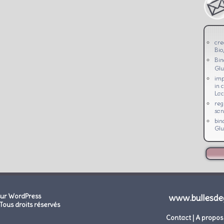
cre
Bio
Bi
Glu
imp
in 
Lac
reg
san
bin
Glu
sur WordPress
www.bullesde
Tous droits réservés
Contact
|
A propos