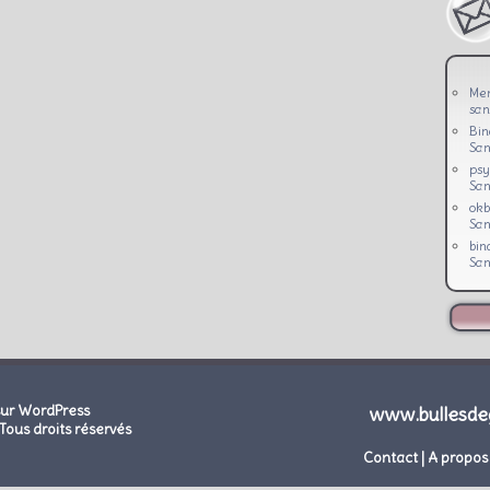
Men
san
Bi
San
psy
San
okb
San
bin
San
sur WordPress
www.bullesde
Tous droits réservés
Contact
|
A propos