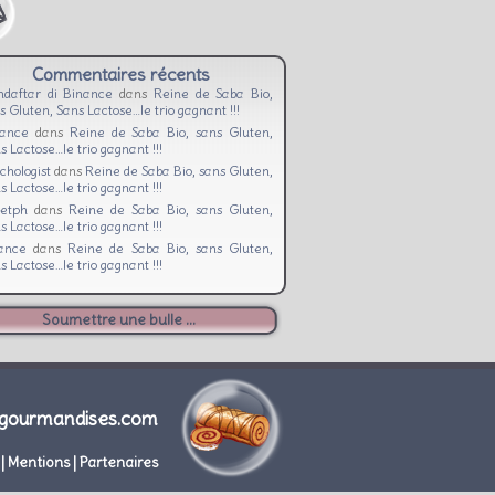
Commentaires récents
daftar di Binance
dans
Reine de Saba Bio,
s Gluten, Sans Lactose…le trio gagnant !!!
nance
dans
Reine de Saba Bio, sans Gluten,
s Lactose…le trio gagnant !!!
chologist
dans
Reine de Saba Bio, sans Gluten,
s Lactose…le trio gagnant !!!
etph
dans
Reine de Saba Bio, sans Gluten,
s Lactose…le trio gagnant !!!
ance
dans
Reine de Saba Bio, sans Gluten,
s Lactose…le trio gagnant !!!
Soumettre une bulle ...
gourmandises.com
|
Mentions
|
Partenaires