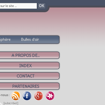
OK
Sphère
Bulles d’air
A PROPOS DE...
INDEX
CONTACT
PARTENAIRES
-nous :
[subscribe2]