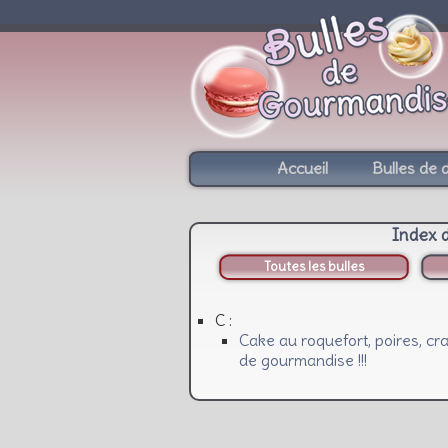
Accueil
Bulles de 
Index 
Toutes les bulles
C :
Cake au roquefort, poires, cra
de gourmandise !!!