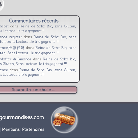
Commentaires récents
dabet
dans
Reine de Saba Bio, sans Gluten,
s Lactose…le trio gagnant !!!
ance register
dans
Reine de Saba Bio, sans
ten, Sans Lactose…le trio gagnant !!!
nance推荐代码
dans
Reine de Saba Bio, sans
ten, Sans Lactose…le trio gagnant !!!
daftar di Binance
dans
Reine de Saba Bio,
s Gluten, Sans Lactose…le trio gagnant !!!
nance
dans
Reine de Saba Bio, sans Gluten,
s Lactose…le trio gagnant !!!
Soumettre une bulle ...
gourmandises.com
|
Mentions
|
Partenaires