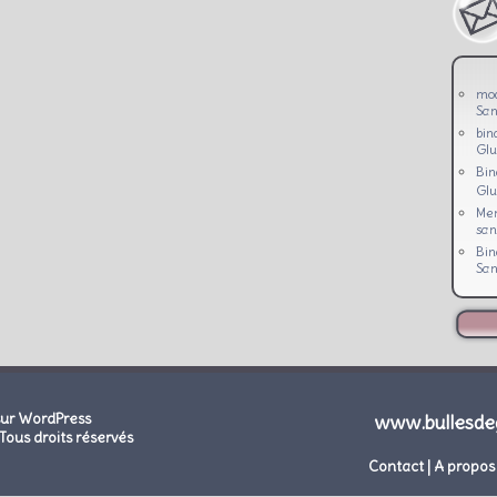
mo
San
bin
Glu
Bi
Glu
Men
san
Bi
San
sur WordPress
www.bullesde
Tous droits réservés
Contact
|
A propos