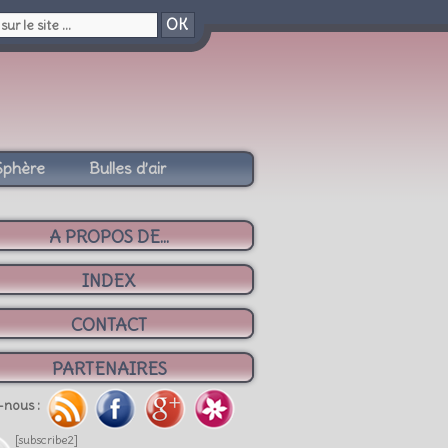
OK
Sphère
Bulles d’air
A PROPOS DE...
INDEX
CONTACT
PARTENAIRES
-nous :
[subscribe2]