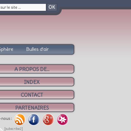
OK
Sphère
Bulles d’air
A PROPOS DE...
INDEX
CONTACT
PARTENAIRES
-nous :
[subscribe2]