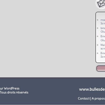
mo
San
bin
Glu
Bi
Glu
Men
san
Bi
San
sur WordPress
www.bullesde
Tous droits réservés
Contact
|
A propos