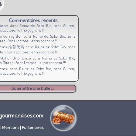
Commentaires récents
dabet
dans
Reine de Saba Bio, sans Gluten,
s Lactose…le trio gagnant !!!
ance register
dans
Reine de Saba Bio, sans
ten, Sans Lactose…le trio gagnant !!!
nance推荐代码
dans
Reine de Saba Bio, sans
ten, Sans Lactose…le trio gagnant !!!
daftar di Binance
dans
Reine de Saba Bio,
s Gluten, Sans Lactose…le trio gagnant !!!
nance
dans
Reine de Saba Bio, sans Gluten,
s Lactose…le trio gagnant !!!
Soumettre une bulle ...
gourmandises.com
|
Mentions
|
Partenaires