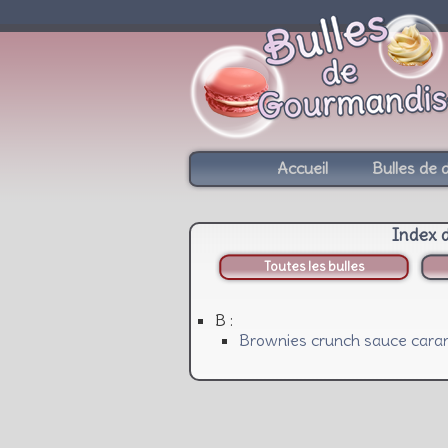
Accueil
Bulles de 
Index 
Toutes les bulles
B :
Brownies crunch sauce caramb