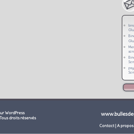
bin
Glu
Bi
Glu
Men
san
Bi
San
psy
San
sur WordPress
www.bullesde
Tous droits réservés
Contact
|
A propos