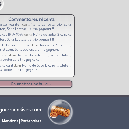
Commentaires récents
ance register
dans
Reine de Saba Bio, sans
ten, Sans Lactose…le trio gagnant !!!
nance推荐代码
dans
Reine de Saba Bio, sans
ten, Sans Lactose…le trio gagnant !!!
daftar di Binance
dans
Reine de Saba Bio,
s Gluten, Sans Lactose…le trio gagnant !!!
nance
dans
Reine de Saba Bio, sans Gluten,
s Lactose…le trio gagnant !!!
chologist
dans
Reine de Saba Bio, sans Gluten,
s Lactose…le trio gagnant !!!
Soumettre une bulle ...
gourmandises.com
|
Mentions
|
Partenaires