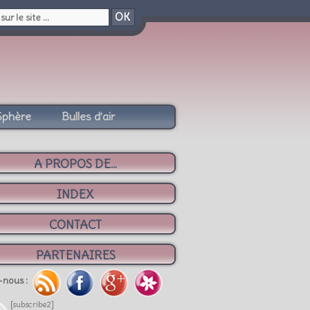
OK
Sphère
Bulles d’air
A PROPOS DE...
INDEX
CONTACT
PARTENAIRES
-nous :
[subscribe2]