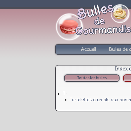
Accueil
Bulles de 
Index 
Toutes les bulles
T :
Tartelettes crumble aux pomm