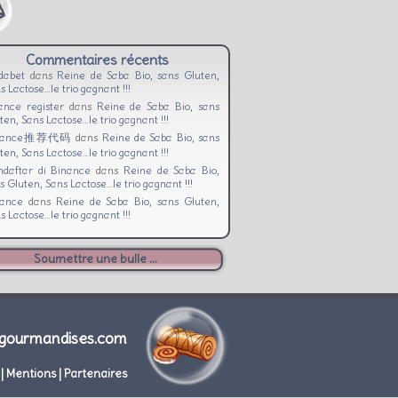
Commentaires récents
dabet
dans
Reine de Saba Bio, sans Gluten,
s Lactose…le trio gagnant !!!
ance register
dans
Reine de Saba Bio, sans
ten, Sans Lactose…le trio gagnant !!!
nance推荐代码
dans
Reine de Saba Bio, sans
ten, Sans Lactose…le trio gagnant !!!
daftar di Binance
dans
Reine de Saba Bio,
s Gluten, Sans Lactose…le trio gagnant !!!
nance
dans
Reine de Saba Bio, sans Gluten,
s Lactose…le trio gagnant !!!
Soumettre une bulle ...
gourmandises.com
|
Mentions
|
Partenaires