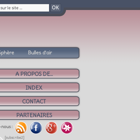
OK
Sphère
Bulles d’air
A PROPOS DE...
INDEX
CONTACT
PARTENAIRES
-nous :
[subscribe2]