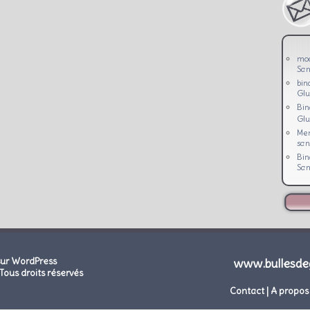
mo
San
bin
Glu
Bi
Glu
Men
san
Bi
San
sur WordPress
www.bullesde
Tous droits réservés
Contact
|
A propos