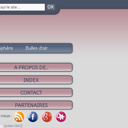
OK
Sphère
Bulles d’air
A PROPOS DE...
INDEX
CONTACT
PARTENAIRES
-nous :
[subscribe2]