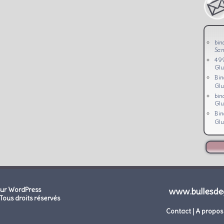
bin
San
49
Glu
Bi
Glu
bin
Glu
Bi
Glu
sur WordPress
www.bullesde
Tous droits réservés
Contact
|
A propos