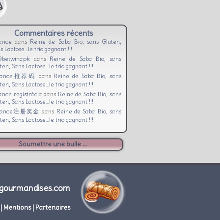
Commentaires récents
ance
dans
Reine de Saba Bio, sans Gluten,
s Lactose…le trio gagnant !!!
9betwinapk
dans
Reine de Saba Bio, sans
ten, Sans Lactose…le trio gagnant !!!
nance推荐码
dans
Reine de Saba Bio, sans
ten, Sans Lactose…le trio gagnant !!!
ance registrácia
dans
Reine de Saba Bio, sans
ten, Sans Lactose…le trio gagnant !!!
nance注册奖金
dans
Reine de Saba Bio, sans
ten, Sans Lactose…le trio gagnant !!!
Soumettre une bulle ...
gourmandises.com
|
Mentions
|
Partenaires