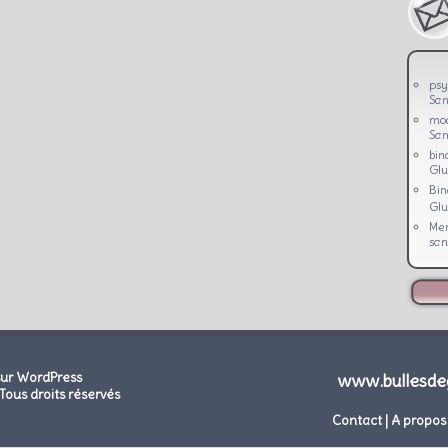
psy
San
mo
San
bin
Glu
Bi
Glu
Men
san
sur WordPress
www.bullesde
Tous droits réservés
Contact
|
A propos