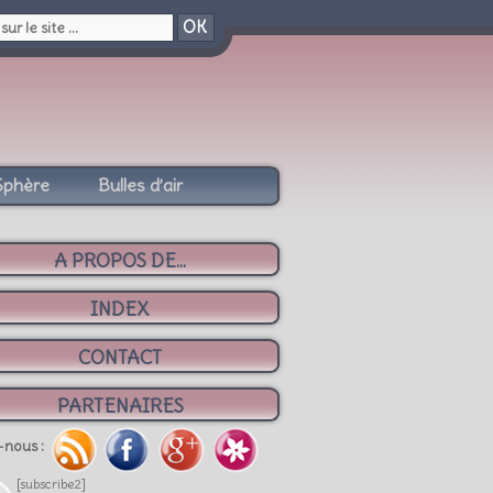
OK
Sphère
Bulles d’air
A PROPOS DE...
INDEX
CONTACT
PARTENAIRES
-nous :
[subscribe2]