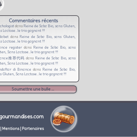
Commentaires récents
chologist
dans
Reine de Saba Bio, sans Gluten,
s Lactose…le trio gagnant !!!
dabet
dans
Reine de Saba Bio, sans Gluten,
s Lactose…le trio gagnant !!!
ance register
dans
Reine de Saba Bio, sans
ten, Sans Lactose…le trio gagnant !!!
nance推荐代码
dans
Reine de Saba Bio, sans
ten, Sans Lactose…le trio gagnant !!!
daftar di Binance
dans
Reine de Saba Bio,
s Gluten, Sans Lactose…le trio gagnant !!!
Soumettre une bulle ...
gourmandises.com
|
Mentions
|
Partenaires