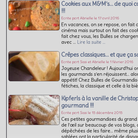
Cookies aux M&M’s… de quoi c
!!!
Ecrite part Abrielle le 17 avril 2016
En vacances, on se repose, on fait d
cinéma mais surtout on fait des cooki
fait chez vous, les Bulles se charge
avec …
Lire la suite …
Crêpes classiques… et que ça sa
Ecrite part Sissi et Abrielle le 1 février 2016
Joyeuse Chandeleur ! Aujourd’hui on 
les gourmands s’en réjouissent… alo
appétit! Chez Bulles de Gourmandis
fétiches, la classique et celle à la bi
Kipferls à la vanille de Christ
gourmand !!!
Ecrite part Sissi le 15 décembre 2015
Ces petites gourmandises du grand 
de l’œil sur beaucoup de vos blogs
dépêchées de les faire… même plusi
sablées ont la particularité de dispa