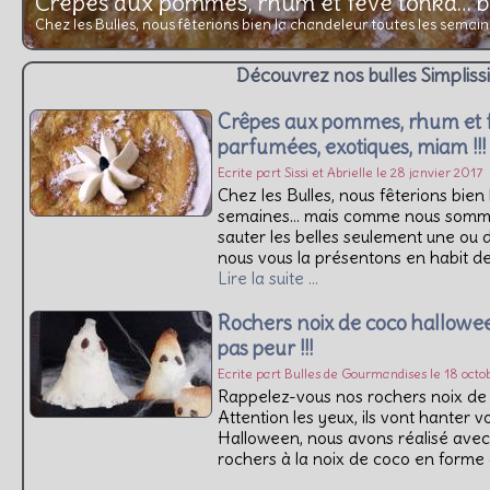
Crêpes aux pommes, rhum et fève tonka… b
Chez les Bulles, nous fêterions bien la chandeleur toutes les semai
exotiques, miam !!!
Découvrez nos bulles Simplis
Crêpes aux pommes, rhum et f
parfumées, exotiques, miam !!!
Ecrite part Sissi et Abrielle le 28 janvier 2017
Chez les Bulles, nous fêterions bien
semaines… mais comme nous sommes
sauter les belles seulement une ou d
nous vous la présentons en habit 
Lire la suite …
Rochers noix de coco hallowe
pas peur !!!
Ecrite part Bulles de Gourmandises le 18 oct
Rappelez-vous nos rochers noix de
Attention les yeux, ils vont hanter 
Halloween, nous avons réalisé av
rochers à la noix de coco en forme